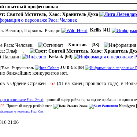
й опытный профессионал
Kellis
[41]
,
Хвостик
[33]
,
Kekcik
[60]
J U D G E
[60]
 но ближайших конкурентов нет.
ков в Ордене Стражей -
67
(
41
на конец прошлого года); в Воль
, прошлый лидер рейтинга, за год не прибавил ни одного о
402
. Прошлый лидер разбойников
Natalygru 
.
016 21:06