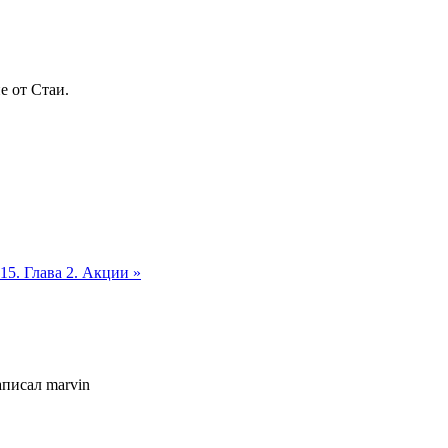
е от Стаи.
15. Глава 2. Акции »
аписал marvin