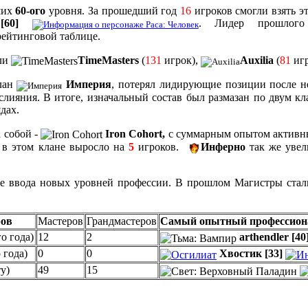
ших
60-ого
уровня. За прошедший год
16
игроков смогли взять э
60]
. Лидер прошло
 рейтинговой таблице.
али
TimeMasters
(
131
игрок),
Auxilia
(
81
игр
клан
Империя
, потерял лидирующие позиции после не
слияния. В итоге, изначальный состав был размазан по двум кл
дах.
а собой -
Iron Cohort,
с суммарным опытом активны
я в этом клане выросло на
5
игроков.
Инферно
так же увел
тате ввода новых уровней профессии. В прошлом Магистры ста
ров
Мастеров
Грандмастеров
Самый опытный профессион
о года)
12
2
arthendler
[40
 года)
0
0
Хвостик
[33]
у)
49
15