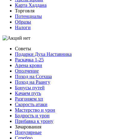
Карта Хаддана
Торговля
Потенциалы
Образы
Налоги
Советы
Подарки Духа Наставника
Раскачка 1-25
Арена крови
Ополчение
Поход на Ссехша
Поход на Раангу
Бонусы путей
Качаем путь
Разгоняем хп
Скорость атаки
Мастерство и урон
Бодрость и урон
Прибавка к урону
Зачарования
Популярные
Серебро