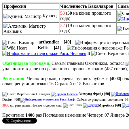
Профессия
Численность Бакалавров
Самы
58
(
50
на конец прошлого
Кузнец
года)
22
(19 на конец прошлого
года)
Алхимик
arthendler
[40]
Kellis
[41]
и
Охотники за головами
. Самым главным Охотником, остался
упал почти в двое по сравнению с прошлым годом (
487
голов),
Репутация
. Число игроков, перешагнувших рубеж в |4000| оч
очков репутации взяли
16
Стражей и
18
Вольников.
Зигмунд Фрейд
[60]
Desire_
[60]
.
Сейчас ее репутация составляет
14
3980
ед. репутации. Новым лидером стал
Мурчёнка [60]
Прочитано
1406
раз
Последнее изменение Четверг, 07 Январь 2