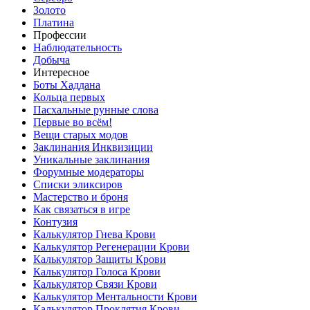
Золото
Платина
Профессии
Наблюдательность
Добыча
Интересное
Боты Хаддана
Кольца первых
Пасхальные рунные слова
Первые во всём!
Вещи старых модов
Заклинания Инквизиции
Уникальные заклинания
Форумные модераторы
Списки эликсиров
Мастерство и броня
Как связаться в игре
Контузия
Калькулятор Гнева Крови
Калькулятор Регенерации Крови
Калькулятор Защиты Крови
Калькулятор Голоса Крови
Калькулятор Связи Крови
Калькулятор Ментальности Крови
Калькулятор Проклятия Крови