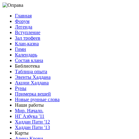
Главная
Форум
Легенда
Вступление
Зал трофеев
Клан-казна
Гимн
Календарь
Состав клана
Библиотека
Таблица опыта
Эвенты Хаддана
Акции Хаддана
Руны
Примерка вещей
Новые рунные слова
Наши работы
Мир. Начало.
НГ Азбука '11
Хаддан Пати '12
Хаддан Пати '13
Карты
Арена Крови