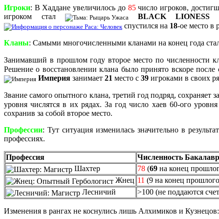
Игроки
: В Хаддане увеличилось до
85
число игроков, достиг
игроком стал
BLACK LIONESS [
спустился на
18
-ое место в
Кланы
: Самыми многочисленными кланами на конец года ст
Занимавший в прошлом году второе место по численности 
Решение о восстановлении клана было принято вскоре после 
Империя
занимает
21
место с
39
игроками в своих ря
Звание самого опытного клана, третий год подряд, сохраняет з
уровня числятся в их рядах. За год число хаев 60-ого уровн
сохранив за собой второе место.
Профессии
: Тут ситуация изменилась значительно в резуль
профессиях.
Профессия
Численность Бакалав
Шахтер
78
(
69
на конец прошлог
Жнец
11
(9 на конец прошлого
Лесничий
>100 (не поддаются счет
Изменения в рангах не коснулись лишь Алхимиков и Кузнецов: