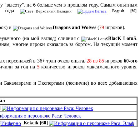
ту "высоту", на
6
больше чем в прошлом году. Самым опытным
го года
Bogush
[60]
ок) и
Dragons and Wolves
(
79
игроков).
удачного (на мой взгляд) слияния с
BlacK LotuS
.
анам, многие игроки оказались за бортом. На текущий момент
х персонажей в 36+ трлн очков опыта.
28 из 85
игроков
60-ого
ичили за год на
5
количество игроков максимального уровня,
ли Бакалаврами и Экспертами (лесничие) во всех добывающих
ал
]
Kekcik
[60]