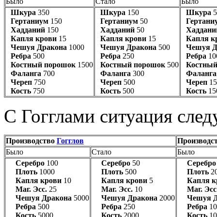
Было
Стало
Было
Шкура
350
Шкура
150
Шкура
5
Гертаниум
150
Гертаниум
50
Гертани
Хадданий
150
Хадданий
50
Хаддани
Капля крови
15
Капля крови
15
Капля к
Чешуя Дракона
1000
Чешуя Дракона
500
Чешуя Д
Ребра
500
Ребра
250
Ребра
10
Костный порошок
1500
Костный порошок
500
Костный
Фаланга
700
Фаланга
300
Фаланга
Череп
750
Череп
500
Череп
15
Кость
750
Кость
500
Кость
15
С Гогглами ситуация сле
Производство
Гогглов
Производс
Было
Стало
Было
Серебро
100
Серебро
50
Серебро
Плоть
1000
Плоть
500
Плоть
2
Капля крови
10
Капля крови
5
Капля к
Маг. Эсс.
25
Маг. Эсс.
10
Маг. Эсс
Чешуя Дракона
5000
Чешуя Дракона
2000
Чешуя 
Ребра
500
Ребра
250
Ребра
10
Кость
5000
Кость
2000
Кость
10