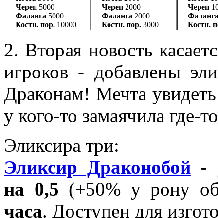
Череп
5000
Череп
2000
Череп
1
Фаланга
5000
Фаланга
2000
Фаланг
Костн. пор.
10000
Костн. пор.
3000
Костн. п
2. Вторая новость касает
игроков - добавлены э
Драконам! Мечта увидеть
у кого-то замаячила где-то
Эликсира три:
Эликсир Драконобой
- 
на 0,5
(+50% у рону общ
часа
. Доступен для изгот