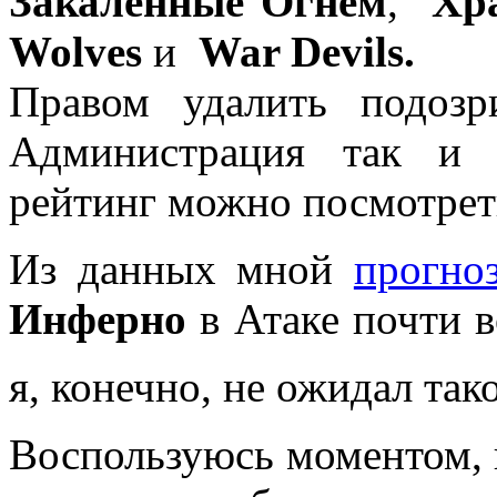
Закалённые Огнём
,
Хра
Wolves
и
War Devils.
Правом удалить подозр
Администрация так и 
рейтинг можно посмотре
Из данных мной
прогно
Инферно
в Атаке почти 
я, конечно, не ожидал та
Воспользуюсь моментом, п