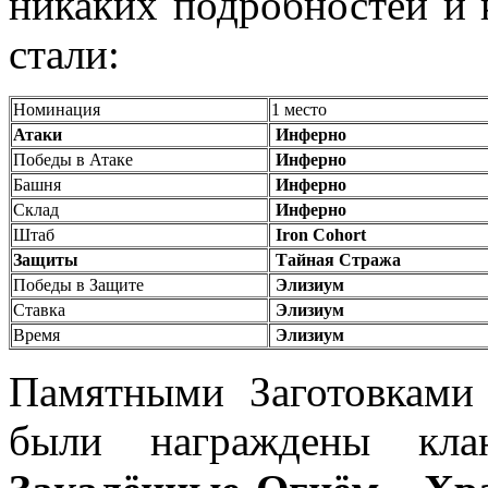
никаких подробностей и 
стали:
Номинация
1 место
Атаки
Инферно
Победы в Атаке
Инферно
Башня
Инферно
Склад
Инферно
Штаб
Iron Cohort
Защиты
Тайная Стража
Победы в Защите
Элизиум
Ставка
Элизиум
Время
Элизиум
Памятными Заготовками
были награждены кл