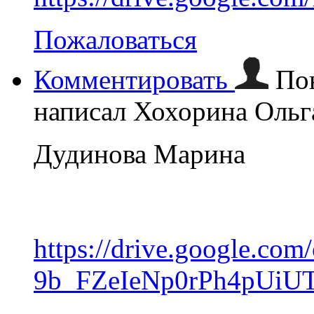
Пожаловаться
Комментировать
По
написал Хохорина Ольг
Дудинова Марина
https://drive.google.c
9b_FZeIeNp0rPh4pUiUT