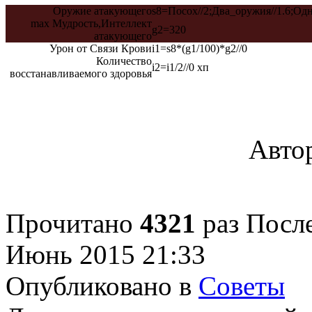
Оружие атакующего
s8=Посох//2;Два_оружия//1.6;Од
max Мудрость,Интеллект
g2=320
атакующего
Урон от Связи Крови
i1=s8*(g1/100)*g2//0
Количество
i2=i1/2//0
хп
восстанавливаемого здоровья
Автор
Прочитано
4321
раз
После
Июнь 2015 21:33
Опубликовано в
Советы