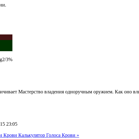
ни.
g2/3
%
ичивает Мастерство владения одноручным оружием. Как оно вл
15 23:05
ии Крови
Калькулятор Голоса Крови »