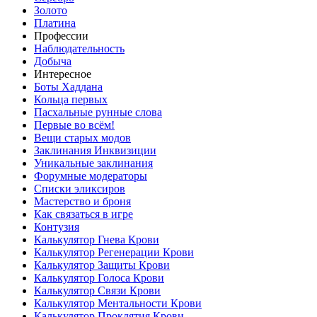
Золото
Платина
Профессии
Наблюдательность
Добыча
Интересное
Боты Хаддана
Кольца первых
Пасхальные рунные слова
Первые во всём!
Вещи старых модов
Заклинания Инквизиции
Уникальные заклинания
Форумные модераторы
Списки эликсиров
Мастерство и броня
Как связаться в игре
Контузия
Калькулятор Гнева Крови
Калькулятор Регенерации Крови
Калькулятор Защиты Крови
Калькулятор Голоса Крови
Калькулятор Связи Крови
Калькулятор Ментальности Крови
Калькулятор Проклятия Крови