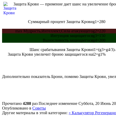
Защита Крови — примение дает шанс на увеличение бро
Суммарный процент Защиты Крови
g1=280
max Мудрость,Интеллект,Сила атакующего
g2=220
Интуиция защищаегося
g3=150
Выносливость защищаегося
g4=200
Шанс срабатывания Защиты Крови
i1=(g3+g4/3)-
Защита Крови увеличит броню защищаегося на
i2=g1
%
Дополнительно показатель Брони, помимо Защиты Крови, увел
Прочитано
4288
раз
Последнее изменение Суббота, 20 Июнь 20
Опубликовано в
Советы
Другие материалы в этой категории:
« Калькулятор Регенерац