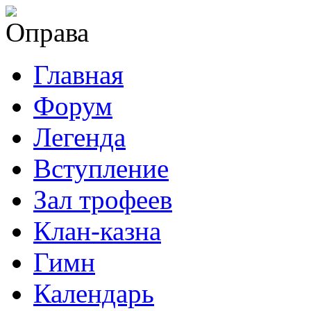
Главная
Форум
Легенда
Вступление
Зал трофеев
Клан-казна
Гимн
Календарь