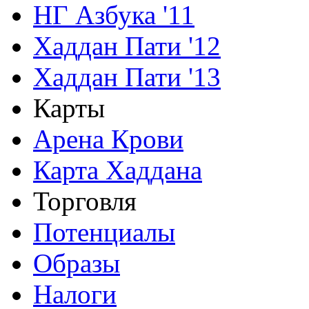
НГ Азбука '11
Хаддан Пати '12
Хаддан Пати '13
Карты
Арена Крови
Карта Хаддана
Торговля
Потенциалы
Образы
Налоги