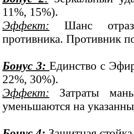
11%, 15%).
Эффект:
Шанс отрази
противника. Противник п
Бонус 3:
Единство с Эфир
22%, 30%).
Эффект:
Затраты маны
уменьшаются на указанны
Бонус 4:
Защитная стойка 