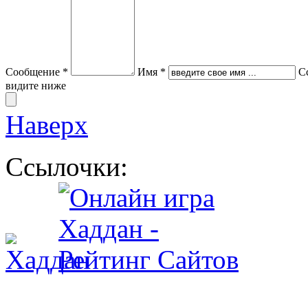
Сообщение *
Имя *
С
видите ниже
Наверх
Ссылочки: