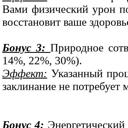
Вами физический урон по
восстановит ваше здоровь
Бонус 3:
Природное сотв
14%, 22%, 30%).
Эффект:
Указанный проце
заклинание не потребует 
Бонус 4:
Энергетический в