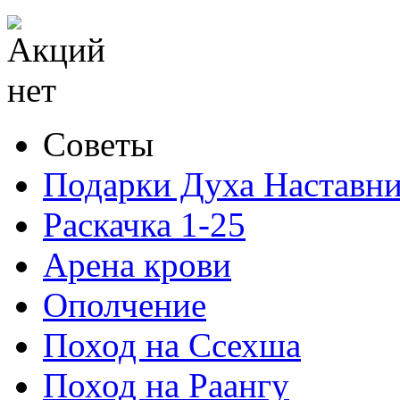
Советы
Подарки Духа Наставни
Раскачка 1-25
Арена крови
Ополчение
Поход на Ссехша
Поход на Раангу