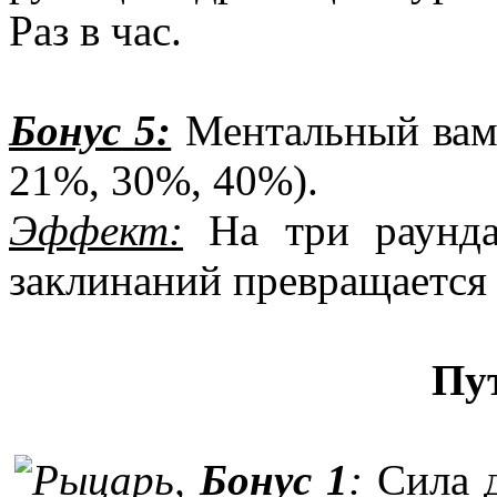
Раз в час.
Бонус 5:
Ментальный вамп
21%, 30%, 40%).
Эффект:
На три раунда
заклинаний превращается в
Пу
Бонус 1
:
Сила д