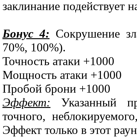
заклинание подействует н
Бонус 4:
Сокрушение зла
70%, 100%).
Точность атаки +1000
Мощность атаки +1000
Пробой брони +1000
Эффект:
Указанный пр
точного, неблокируемог
Эффект только в этот раунд