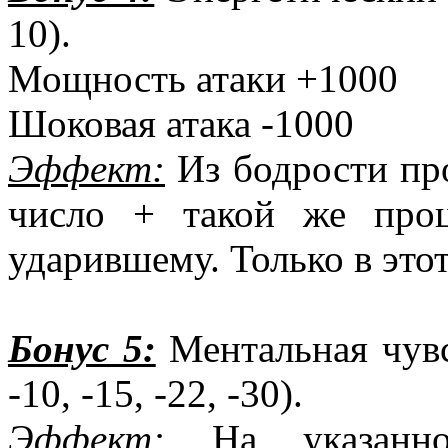
10).
Мощность атаки +1000
Шоковая атака -1000
Эффект:
Из бодрости про
число + такой же проц
ударившему. Только в этот 
Бонус 5:
Ментальная чувст
-10, -15, -22, -30).
Эффект:
На указанно