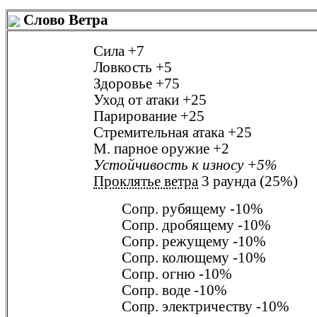
Слово Ветра
Сила
+7
Ловкость
+5
Здоровье
+75
Уход от атаки
+25
Парирование
+25
Стремительная атака
+25
М. парное оружие
+2
Устойчивость к износу
+5%
Проклятье ветра
3 раунда (25%)
Сопр. рубящему
-10%
Сопр. дробящему
-10%
Сопр. режущему
-10%
Сопр. колющему
-10%
Сопр. огню
-10%
Сопр. воде
-10%
Сопр. электричеству
-10%