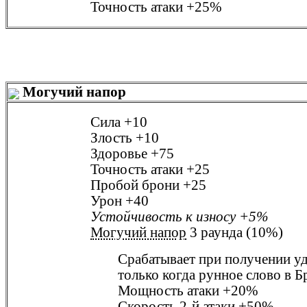
Точность атаки
+25%
Могучий напор
Сила
+10
Злость
+10
Здоровье
+75
Точность атаки
+25
Пробой брони
+25
Урон
+40
Устойчивость к износу
+5%
Могучий напор
3 раунда (10%)
Срабатывает при получении у
только когда рунное слово в
Б
Мощность атаки
+20%
Скорость 2-й атаки
+50%