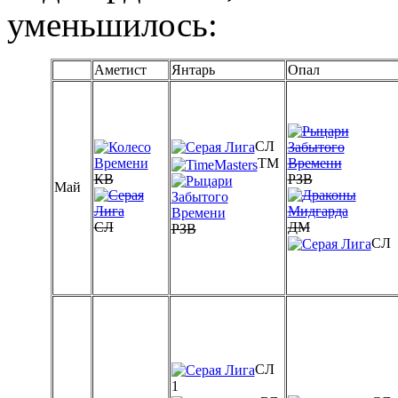
уменьшилось:
Аметист
Янтарь
Опал
СЛ
ТМ
КВ
РЗВ
Май
СЛ
ДМ
РЗВ
СЛ
СЛ
1