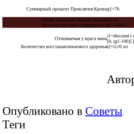
Суммарный процент Проклятия Крови
g1=76
Навык владения Черной магией
g3=8
Количество маны защищаегося
g2=1000
i1=discount ( d
Отнимаемая у врага мана
[0, (g1-100)] ]
Количество восстанавливаемого здоровья
i2=i1//0
хп
Автор
Опубликовано в
Советы
Теги