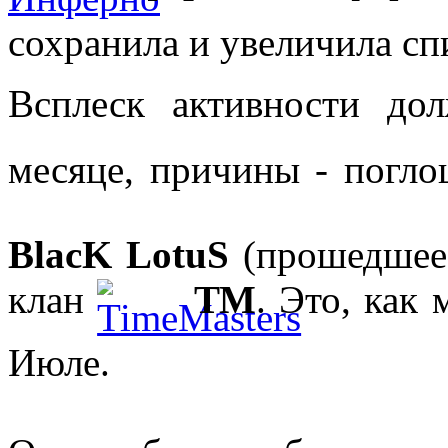
сохранила и увеличила сп
Всплеск активности д
месяце, причины - погл
BlacK LotuS
(прошедшее 
клан
ТМ
. Это, как
Июле.