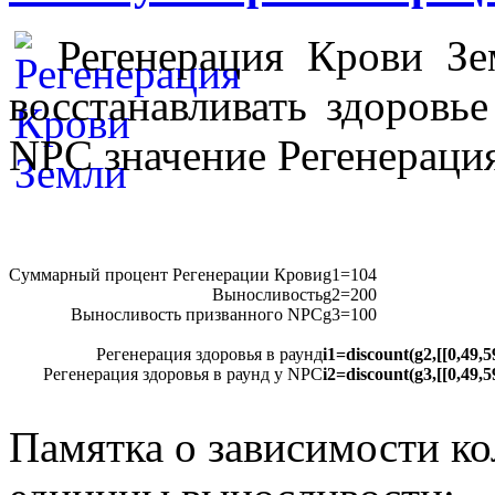
Регенерация Крови З
восстанавливать здоровь
NPC значение Регенерация
Суммарный процент Регенерации Крови
g1=104
Выносливость
g2=200
Выносливость призванного NPC
g3=100
Регенерация здоровья в раунд
i1=discount(g2,[[0,49,5
Регенерация здоровья в раунд у NPC
i2=discount(g3,[[0,49,59
Памятка о зависимости ко