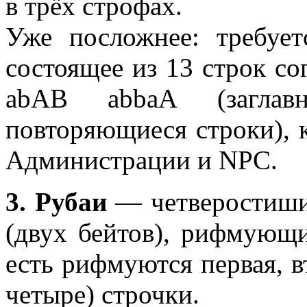
в трёх строфах.
Уже посложнее: требует
состоящее из 13 строк с
аbАВ аbbаА (заглав
повторяющиеся строки), 
Администрации и NPC.
3. Рубаи
— четверостишие
(двух бейтов), рифмующи
есть рифмуются первая, вт
четыре) строчки.