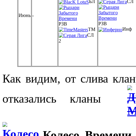
СЛ
БЛ
Июнь
-
РЗВ
РЗВ
Инф
ТМ
СЛ
2
Как видим, от слива кла
отказались кланы
Колесо Времени.