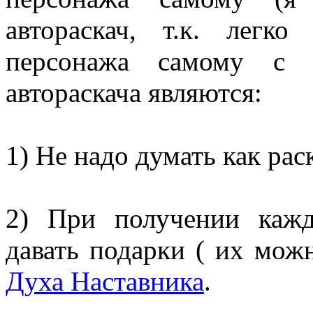
автораскач, т.к. легк
персонажа самому с 
автораскача являются:
1) Не надо думать как рас
2) При получении кажд
давать подарки ( их мож
Духа Наставника
.