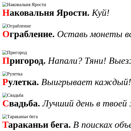
Н
аковальня Ярости.
Куй!
О
грабление.
Оставь монеты вс
П
ригород.
Напали? Тяни! Вые
Р
улетка.
Выигрывает каждый
С
вадьба.
Лучший день в твоей
Т
араканьи бега.
В поисках объ