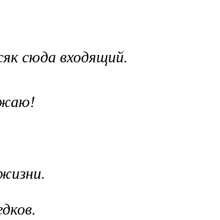
як сюда входящий.
зжаю!
!
 жизни.
едков.