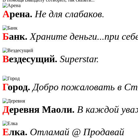
А
рена.
Не для слабаков.
Б
анк.
Храните деньги...при себе
В
ездесущий.
Superstar.
Г
ород.
Добро пожаловать в Ст
Д
еревня Маоли.
В каждой ува
Е
лка.
Отламай @ Продавай