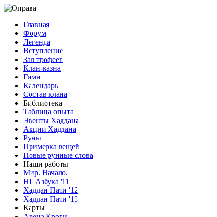
Главная
Форум
Легенда
Вступление
Зал трофеев
Клан-казна
Гимн
Календарь
Состав клана
Библиотека
Таблица опыта
Эвенты Хаддана
Акции Хаддана
Руны
Примерка вещей
Новые рунные слова
Наши работы
Мир. Начало.
НГ Азбука '11
Хаддан Пати '12
Хаддан Пати '13
Карты
Арена Крови