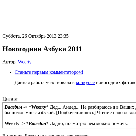
Суббота, 26 Октябрь 2013 23:35
Новогодняя Азбука 2011
Автор
Weerty
Станьте первым комментатором!
Данная работа участвовала в
конкурсе
новогодних фотоко
Цитата:
Вааздил
-> *
Weerty
* Дед... Андед... Не разбираюсь я в Ваши
бы помог мне с азбукой. [Подбоченившись] Чтение надо освои
Weerty
-> *
Вааздил
* Ладно, посмотрю чем можно помочь.
В помощь Вааздилу сотворил, так сказать...