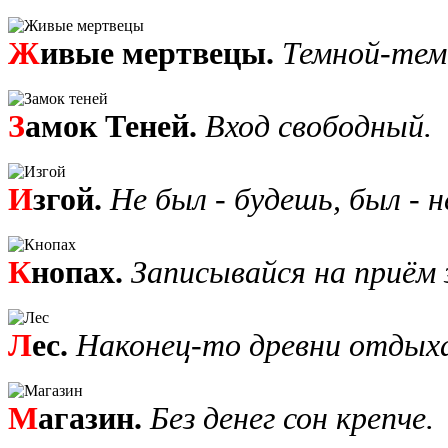
Ж
ивые мертвецы.
Темной-тем
З
амок Теней.
Вход свободный.
И
згой.
Не был - будешь, был - н
К
нопах.
Записывайся на приём 
Л
ес.
Наконец-то древни отдых
М
агазин.
Без денег сон крепче.