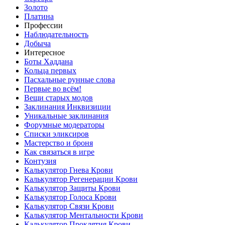
Золото
Платина
Профессии
Наблюдательность
Добыча
Интересное
Боты Хаддана
Кольца первых
Пасхальные рунные слова
Первые во всём!
Вещи старых модов
Заклинания Инквизиции
Уникальные заклинания
Форумные модераторы
Списки эликсиров
Мастерство и броня
Как связаться в игре
Контузия
Калькулятор Гнева Крови
Калькулятор Регенерации Крови
Калькулятор Защиты Крови
Калькулятор Голоса Крови
Калькулятор Связи Крови
Калькулятор Ментальности Крови
Калькулятор Проклятия Крови