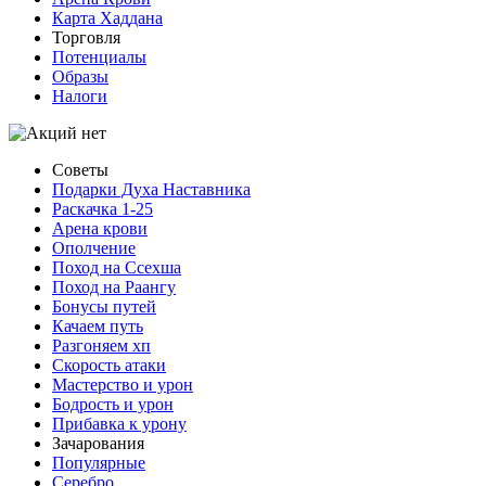
Карта Хаддана
Торговля
Потенциалы
Образы
Налоги
Советы
Подарки Духа Наставника
Раскачка 1-25
Арена крови
Ополчение
Поход на Ссехша
Поход на Раангу
Бонусы путей
Качаем путь
Разгоняем хп
Скорость атаки
Мастерство и урон
Бодрость и урон
Прибавка к урону
Зачарования
Популярные
Серебро