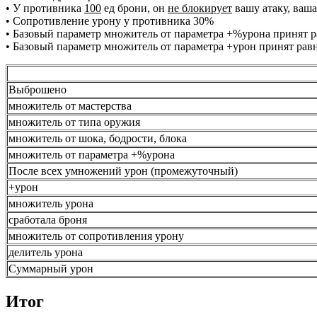
• У противника
100
ед брони, он
не блокирует
вашу атаку, ваша
• Сопротивление урону у противника 30%
• Базовый параметр множитель от параметра +%урона принят р
• Базовый параметр множитель от параметра +урон принят рав
Выброшено
множитель от мастерства
множитель от типа оружия
множитель от шока, бодрости, блока
множитель от параметра +%урона
После всех умножений урон (промежуточный)
+урон
множитель урона
сработала броня
множитель от сопротивления урону
делитель урона
Суммарный урон
Итог