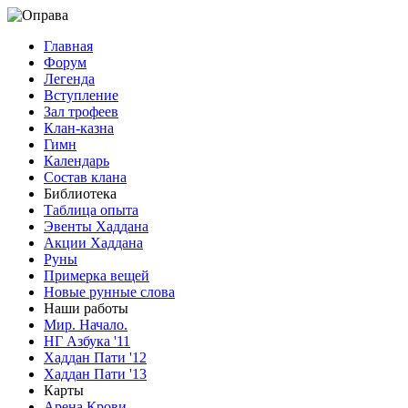
Главная
Форум
Легенда
Вступление
Зал трофеев
Клан-казна
Гимн
Календарь
Состав клана
Библиотека
Таблица опыта
Эвенты Хаддана
Акции Хаддана
Руны
Примерка вещей
Новые рунные слова
Наши работы
Мир. Начало.
НГ Азбука '11
Хаддан Пати '12
Хаддан Пати '13
Карты
Арена Крови