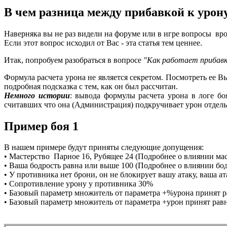
В чем разница между прибавкой к урон
Наверняка вы не раз видели на форуме или в игре вопросы вр
Если этот вопрос исходил от Вас - эта статья тем ценнее.
Итак, попробуем разобраться в вопросе
"Как работает прибавка
Формула расчета урона не является секретом. Посмотреть ее В
подробная подсказка с тем, как он был рассчитан.
Немного истории
: вывода формулы расчета урона в логе бо
считавших что она (Администрация) подкручивает урон отдел
Пример боя 1
В нашем примере будут приняты следующие допущения:
• Мастерство Парное 16, Рубящее 24 (Подробнее о влиянии мас
• Ваша бодрость равна или выше 100 (Подробнее о влиянии бод
• У противника нет брони, он не блокирует вашу атаку, ваша а
• Сопротивление урону у противника 30%
• Базовый параметр множитель от параметра +%урона принят р
• Базовый параметр множитель от параметра +урон принят рав