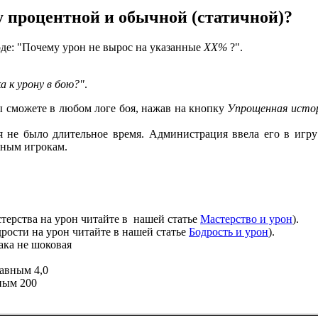
у процентной и обычной (статичной)?
оде: "Почему урон не вырос на указанные
ХХ%
?".
 к урону в бою?"
.
ы сможете в любом логе боя, нажав на кнопку
Упрощенная истор
я не было длительное время. Администрация ввела его в игру
ьным игрокам.
терства на урон читайте в нашей статье
Мастерство и урон
).
рости на урон читайте в нашей статье
Бодрость и урон
).
така не шоковая
авным 4,0
ным 200