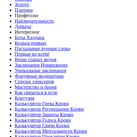
Золото
Платина
Профессии
Наблюдательность
Добыча
Интересное
Боты Хаддана
Кольца первых
Пасхальные рунные слова
Первые во всём!
Вещи старых модов
Заклинания Инквизиции
Уникальные заклинания
Форумные модераторы
Списки эликсиров
Мастерство и броня
Как связаться в игре
Контузия
Калькулятор Гнева Крови
Калькулятор Регенерации Крови
Калькулятор Защиты Крови
Калькулятор Голоса Крови
Калькулятор Связи Крови
Калькулятор Ментальности Крови
Калькулятор Проклятия Крови