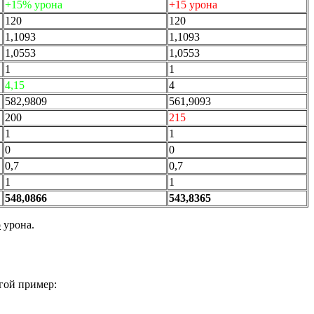
+15% урона
+15 урона
120
120
1,1093
1,1093
1,0553
1,0553
1
1
4,15
4
582,9809
561,9093
200
215
1
1
0
0
0,7
0,7
1
1
548,0866
543,8365
о
урона.
гой пример: