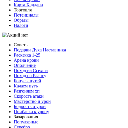
Карта Хаддана
Торговля
Потенциалы
Образы
Налоги
Советы
Подарки Духа Наставника
Раскачка 1-25
Арена крови
Ополчение
Поход на Ссехша
Поход на Раангу
Бонусы путей
Качаем путь
Разгоняем хп
Скорость атаки
Мастерство и урон
Бодрость и урон
Прибавка к урону
Зачарования
Популярные
Серебро